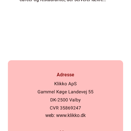
brunchretter til glæde for mad- og vinelskere.
Uanset o...
Adresse
web:
www.klikko.dk