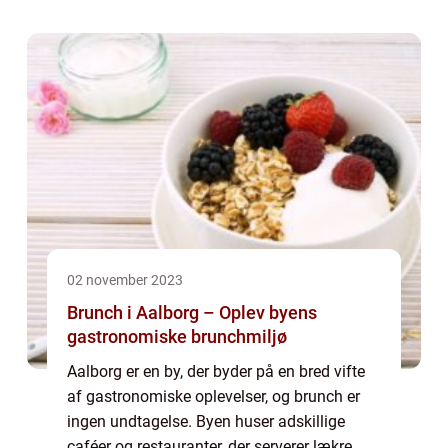
småretter steget markant over de senere år,
hvilket afspejles i byens kulinariske la...
02 november 2023
Brunch i Aalborg – Oplev byens
gastronomiske brunchmiljø
Aalborg er en by, der byder på en bred vifte
af gastronomiske oplevelser, og brunch er
ingen undtagelse. Byen huser adskillige
caféer og restauranter, der serverer lækre