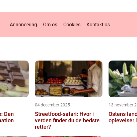
Annoncering
Om os
Cookies
Kontakt os
04 december 2025
13 november 
e: Den
Streetfood-safari: Hvor i
Ostens land
nation
verden finder du de bedste
oplevelser i
retter?