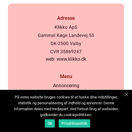
Adresse
web:
www.klikko.dk
Menu
Annoncering
Om os
På vores website bruges cookies til at huske dine indstillinger,
Cookies
statistik og personalisering af indhold og annoncer. Denne
information deles med tredjepart. Ved fortsat brug af websiden
Kontakt os
godkender du cookiepolitikken.
Sitemap
Ok
Privatlivspolitik