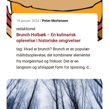
18 januar 2024
Peter Mortensen
redaktionel
Brunch Holbæk – En kulinarisk
oplevelse i historiske omgivelser
tag: Hvad er brunch? Brunch er en populær
måltidsoplevelse, der kombinerer elementer
fra morgenmad og frokost. Det er en
langsom og afslappet form for spisning, der
ofte nydes i weekenden, hvor man kan tage
sig tid til at nyde både selskabet og det o...