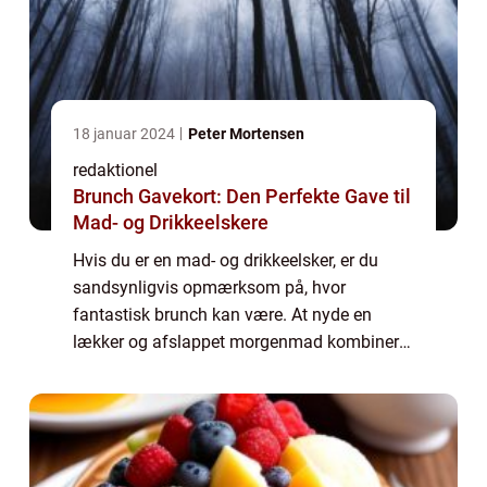
18 januar 2024
Peter Mortensen
redaktionel
Brunch Gavekort: Den Perfekte Gave til
Mad- og Drikkeelskere
Hvis du er en mad- og drikkeelsker, er du
sandsynligvis opmærksom på, hvor
fantastisk brunch kan være. At nyde en
lækker og afslappet morgenmad kombineret
med frokostretter er blevet en populær trend
i mange lande verden over. Og hvis du
ønsker at gl...