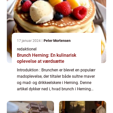
17 januar 2024
Peter Mortensen
redaktionel
Brunch Herning: En kulinarisk
oplevelse at værdsætte
Introduktion : Brunchen er blevet en populær
madoplevelse, der tiltaler både sultne maver
og mad- og drikkeelskere i Herning. Denne
artikel dykker ned i, hvad brunch i Herning
handler om, hvorfor det er så populært, og
hvad man bør vide, hvis man øns...