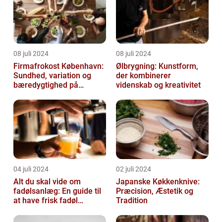
08 juli 2024
08 juli 2024
Firmafrokost København:
Ølbrygning: Kunstform,
Sundhed, variation og
der kombinerer
bæredygtighed på
videnskab og kreativitet
menuen
04 juli 2024
02 juli 2024
Alt du skal vide om
Japanske Køkkenknive:
fadølsanlæg: En guide til
Præcision, Æstetik og
at have frisk fadøl
Tradition
derhjemme