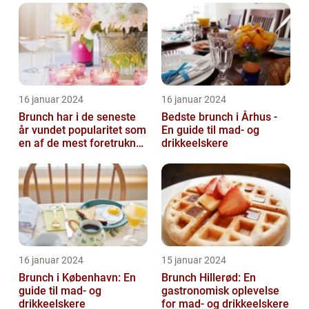
drikkeentusiaster
16 januar 2024
16 januar 2024
Brunch har i de seneste
Bedste brunch i Århus -
år vundet popularitet som
En guide til mad- og
en af de mest foretrukne
drikkeelskere
måltider for mad- og
drik...
16 januar 2024
15 januar 2024
Brunch i København: En
Brunch Hillerød: En
guide til mad- og
gastronomisk oplevelse
drikkeelskere
for mad- og drikkeelskere