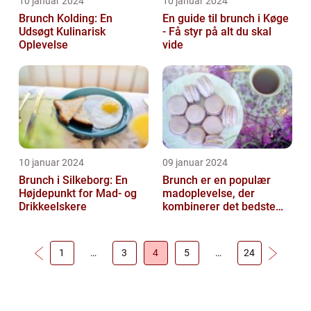
10 januar 2024
10 januar 2024
Brunch Kolding: En
En guide til brunch i Køge
Udsøgt Kulinarisk
- Få styr på alt du skal
Oplevelse
vide
10 januar 2024
09 januar 2024
Brunch i Silkeborg: En
Brunch er en populær
Højdepunkt for Mad- og
madoplevelse, der
Drikkeelskere
kombinerer det bedste
fra morgenmad og
frokost
1
…
3
4
5
…
24