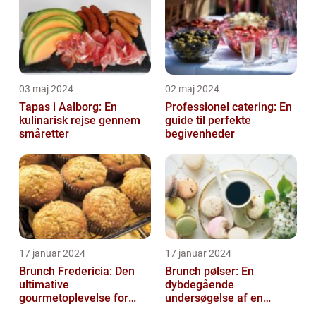
03 maj 2024
02 maj 2024
Tapas i Aalborg: En
Professionel catering: En
kulinarisk rejse gennem
guide til perfekte
småretter
begivenheder
17 januar 2024
17 januar 2024
Brunch Fredericia: Den
Brunch pølser: En
ultimative
dybdegående
gourmetoplevelse for
undersøgelse af en
mad- og drikkeelskere
yndlingsret for mad- og