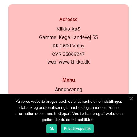
Adresse
web:
www.klikko.dk
Menu
Annoncering
Om os
På vores website bruges cookies til at huske dine indstillinger,
Cookies
statistik og personalisering af indhold og annoncer. Denne
information deles med tredjepart. Ved fortsat brug af websiden
Kontakt os
godkender du cookiepolitikken.
Sitemap
Ok
Privatlivspolitik