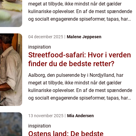
meget at tilbyde, ikke mindst når det gælder
kulinariske oplevelser. En af de mest spændende
og socialt engagerende spiseformer, tapas, har
fundet et fast fodfæste i byens madscene...
04 december 2025
Malene Jeppesen
inspiration
Streetfood-safari: Hvor i verden
finder du de bedste retter?
Aalborg, den pulserende by i Nordjylland, har
meget at tilbyde, ikke mindst når det gælder
kulinariske oplevelser. En af de mest spændende
og socialt engagerende spiseformer, tapas, har
fundet et fast fodfæste i byens madscene...
13 november 2025
Mia Andersen
inspiration
Ostens land: De bedste