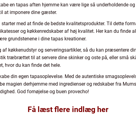
 skabe en tapas aften hjemme kan være lige så underholdende og 
til at imponere dine gæster.
starter med at finde de bedste kvalitetsprodukter. Til dette f
elikatesser og køkkenredskaber af høj kvalitet. Her kan du finde al
ære grundstenene i dine tapas kreationer.
af køkkenudstyr og serveringsartikler, så du kan præsentere dine
ik træbrættet til at servere dine skinker og oste på, eller små skå
, hvor du kan finde det hele.
abe din egen tapasoplevelse. Med de autentiske smagsoplevels
abe magien derhjemme med ingredienser og redskaber fra Mumssho
dighed. God fornøjelse og buen provecho!
Få læst flere indlæg her