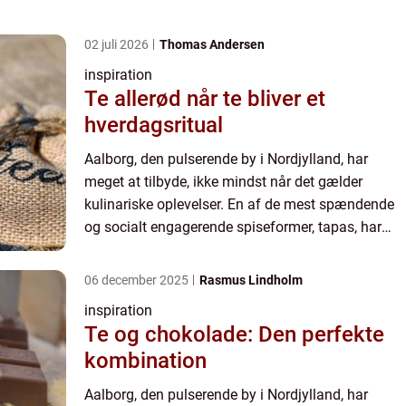
02 juli 2026
Thomas Andersen
inspiration
Te allerød når te bliver et
hverdagsritual
Aalborg, den pulserende by i Nordjylland, har
meget at tilbyde, ikke mindst når det gælder
kulinariske oplevelser. En af de mest spændende
og socialt engagerende spiseformer, tapas, har
fundet et fast fodfæste i byens madscene...
06 december 2025
Rasmus Lindholm
inspiration
Te og chokolade: Den perfekte
kombination
Aalborg, den pulserende by i Nordjylland, har