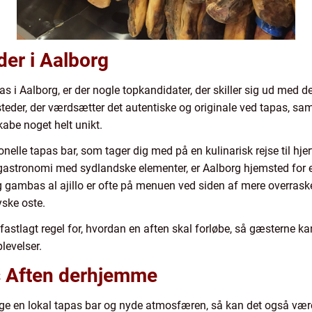
er i Aalborg
as i Aalborg, er der nogle topkandidater, der skiller sig ud med de
 steder, der værdsætter det autentiske og originale ved tapas, sa
kabe noget helt unikt.
nelle tapas bar, som tager dig med på en kulinarisk rejse til hje
l gastronomi med sydlandske elementer, er Aalborg hjemsted for
 gambas al ajillo er ofte på menuen ved siden af mere overrask
yske oste.
fastlagt regel for, hvordan en aften skal forløbe, så gæsterne ka
levelser.
s Aften derhjemme
e en lokal tapas bar og nyde atmosfæren, så kan det også være 