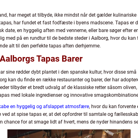
and, har meget at tilbyde, ikke mindst når det gælder kulinaris
tapas, har fundet et fast fodfæste i byens madscene. Tapas er 
 date, en hyggelig aften med vennerne, eller bare søger efter e
 dig med på en rundtur til de bedste steder i Aalborg, hvor du ka
finde alt til den perfekte tapas aften derhjemme.
 Aalborgs Tapas Barer
r sine rødder dybt plantet i den spanske kultur, hvor disse små
alborg kan du finde en række restauranter og barer, der har adopt
eder tilbyder et bredt udvalg af de klassiske retter såsom olive
apas med lokale ingredienser og innovative smagskombinatione
kabe en hyggelig og afslappet atmosfære
, hvor du kan forvente
 at spise tapas er, at det opfordrer til samtale og fællesskab; r
n chance for at smage lidt af hvert, mens de nyder hinandens s