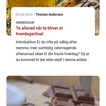
02 juli 2026
Thomas Andersen
redaktionel
Te allerød når te bliver et
hverdagsritual
Introduktion Er du ofte på udkig efter
nemme, men samtidig velsmagende
aftensmad ideer til din travle hverdag? Så er
du kommet til det rette sted! I denne artikel
vil vi præsentere dig for en række lækre og
nemme aftensmad ideer, der vil sikre dig
en...