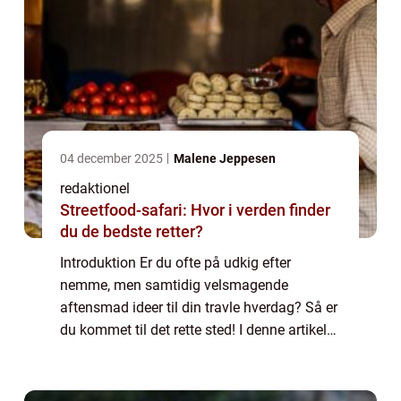
04 december 2025
Malene Jeppesen
redaktionel
Streetfood-safari: Hvor i verden finder
du de bedste retter?
Introduktion Er du ofte på udkig efter
nemme, men samtidig velsmagende
aftensmad ideer til din travle hverdag? Så er
du kommet til det rette sted! I denne artikel
vil vi præsentere dig for en række lækre og
nemme aftensmad ideer, der vil sikre dig
en...