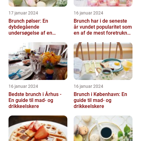
17 januar 2024
16 januar 2024
Brunch pølser: En
Brunch har i de seneste
dybdegående
år vundet popularitet som
undersøgelse af en
en af de mest foretrukne
yndlingsret for mad- og
måltider for mad- og
drikkeentusiaster
drik...
16 januar 2024
16 januar 2024
Bedste brunch i Århus -
Brunch i København: En
En guide til mad- og
guide til mad- og
drikkeelskere
drikkeelskere