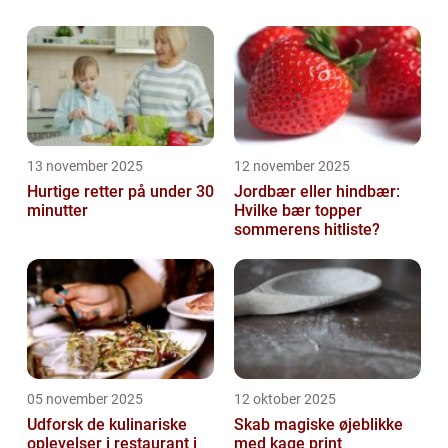
vil vi præsentere dig for en række lækre og
nemme aftensmad ideer, der vil sikre dig
en...
13 november 2025
12 november 2025
Hurtige retter på under 30
Jordbær eller hindbær:
minutter
Hvilke bær topper
sommerens hitliste?
05 november 2025
12 oktober 2025
Udforsk de kulinariske
Skab magiske øjeblikke
oplevelser i restaurant i
med kage print