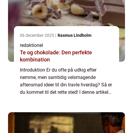
06 december 2025
Rasmus Lindholm
redaktionel
Te og chokolade: Den perfekte
kombination
Introduktion Er du ofte på udkig efter
nemme, men samtidig velsmagende
aftensmad ideer til din travle hverdag? Så er
du kommet til det rette sted! I denne artikel
vil vi præsentere dig for en række lækre og
nemme aftensmad ideer, der vil sikre dig
en...