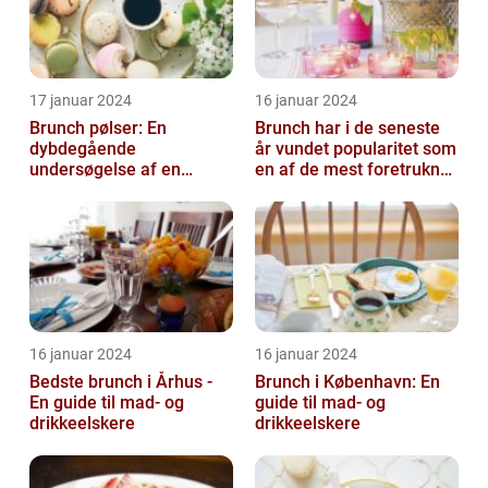
17 januar 2024
16 januar 2024
Brunch pølser: En
Brunch har i de seneste
dybdegående
år vundet popularitet som
undersøgelse af en
en af de mest foretrukne
yndlingsret for mad- og
måltider for mad- og
drikkeentusiaster
drik...
16 januar 2024
16 januar 2024
Bedste brunch i Århus -
Brunch i København: En
En guide til mad- og
guide til mad- og
drikkeelskere
drikkeelskere