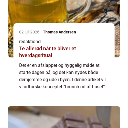
02 juli 2026
Thomas Andersen
redaktionel
Te allerød når te bliver et
hverdagsritual
Det er en afslappet og hyggelig måde at
starte dagen på, og det kan nydes både
derhjemme og ude i byen. I denne artikel vil
vi udforske konceptet “brunch ud af huset”
og give dig en dybere forståelse af, hvad der
er vigtigt at vide, når d...