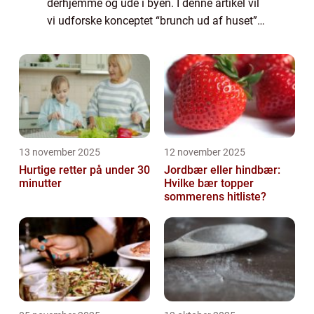
derhjemme og ude i byen. I denne artikel vil
vi udforske konceptet “brunch ud af huset”
og give dig en dybere forståelse af, hvad der
er vigtigt at vide, når d...
13 november 2025
12 november 2025
Hurtige retter på under 30
Jordbær eller hindbær:
minutter
Hvilke bær topper
sommerens hitliste?