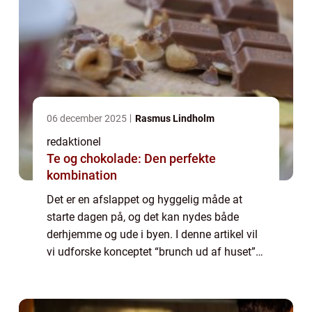
06 december 2025
Rasmus Lindholm
redaktionel
Te og chokolade: Den perfekte
kombination
Det er en afslappet og hyggelig måde at
starte dagen på, og det kan nydes både
derhjemme og ude i byen. I denne artikel vil
vi udforske konceptet “brunch ud af huset”
og give dig en dybere forståelse af, hvad der
er vigtigt at vide, når d...