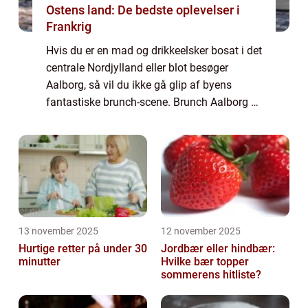
Ostens land: De bedste oplevelser i
Frankrig
Hvis du er en mad og drikkeelsker bosat i det
centrale Nordjylland eller blot besøger
Aalborg, så vil du ikke gå glip af byens
fantastiske brunch-scene. Brunch Aalborg er
en gastronomisk oplevelse, der kombinerer
det bedste fra morgenmad og frokost, ...
13 november 2025
12 november 2025
Hurtige retter på under 30
Jordbær eller hindbær:
minutter
Hvilke bær topper
sommerens hitliste?