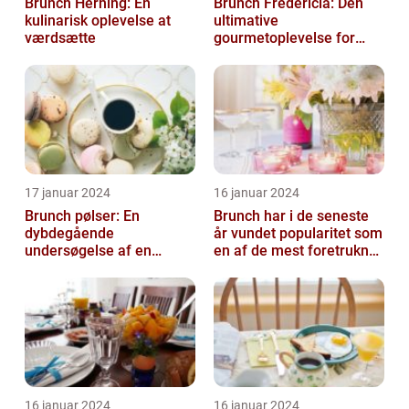
Brunch Herning: En
Brunch Fredericia: Den
kulinarisk oplevelse at
ultimative
værdsætte
gourmetoplevelse for
mad- og drikkeelskere
17 januar 2024
16 januar 2024
Brunch pølser: En
Brunch har i de seneste
dybdegående
år vundet popularitet som
undersøgelse af en
en af de mest foretrukne
yndlingsret for mad- og
måltider for mad- og
drikkeentusiaster
drik...
16 januar 2024
16 januar 2024