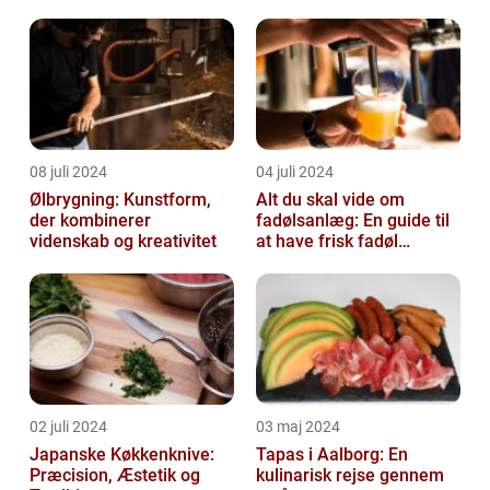
menuen
08 juli 2024
04 juli 2024
Ølbrygning: Kunstform,
Alt du skal vide om
der kombinerer
fadølsanlæg: En guide til
videnskab og kreativitet
at have frisk fadøl
derhjemme
02 juli 2024
03 maj 2024
Japanske Køkkenknive:
Tapas i Aalborg: En
Præcision, Æstetik og
kulinarisk rejse gennem