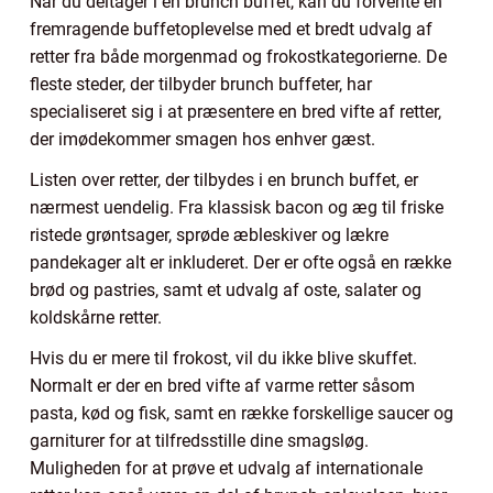
Når du deltager i en brunch buffet, kan du forvente en
fremragende buffetoplevelse med et bredt udvalg af
retter fra både morgenmad og frokostkategorierne. De
fleste steder, der tilbyder brunch buffeter, har
specialiseret sig i at præsentere en bred vifte af retter,
der imødekommer smagen hos enhver gæst.
Listen over retter, der tilbydes i en brunch buffet, er
nærmest uendelig. Fra klassisk bacon og æg til friske
ristede grøntsager, sprøde æbleskiver og lækre
pandekager alt er inkluderet. Der er ofte også en række
brød og pastries, samt et udvalg af oste, salater og
koldskårne retter.
Hvis du er mere til frokost, vil du ikke blive skuffet.
Normalt er der en bred vifte af varme retter såsom
pasta, kød og fisk, samt en række forskellige saucer og
garniturer for at tilfredsstille dine smagsløg.
Muligheden for at prøve et udvalg af internationale