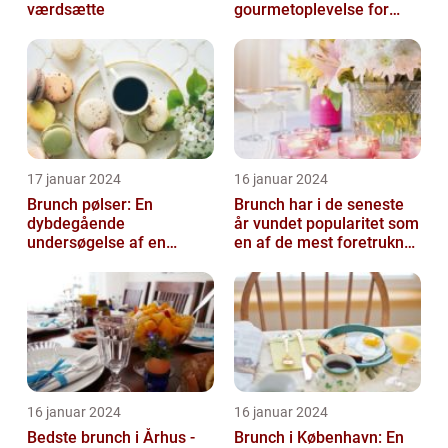
værdsætte
gourmetoplevelse for
mad- og drikkeelskere
17 januar 2024
16 januar 2024
Brunch pølser: En
Brunch har i de seneste
dybdegående
år vundet popularitet som
undersøgelse af en
en af de mest foretrukne
yndlingsret for mad- og
måltider for mad- og
drikkeentusiaster
drik...
16 januar 2024
16 januar 2024
Bedste brunch i Århus -
Brunch i København: En