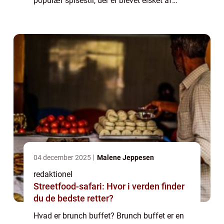
populær spisestil, der er blevet elsket af
mad- og drikkeelskere over hele verden. En
brunch buffet tilbyder et bredt udv...
04 december 2025
Malene Jeppesen
redaktionel
Streetfood-safari: Hvor i verden finder
du de bedste retter?
Hvad er brunch buffet? Brunch buffet er en