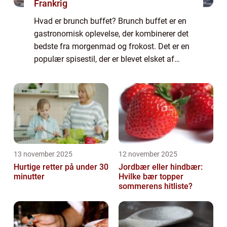
Frankrig
Hvad er brunch buffet? Brunch buffet er en
gastronomisk oplevelse, der kombinerer det
bedste fra morgenmad og frokost. Det er en
populær spisestil, der er blevet elsket af
mad- og drikkeelskere over hele verden. En
brunch buffet tilbyder et bredt udv...
13 november 2025
12 november 2025
Hurtige retter på under 30
Jordbær eller hindbær:
minutter
Hvilke bær topper
sommerens hitliste?