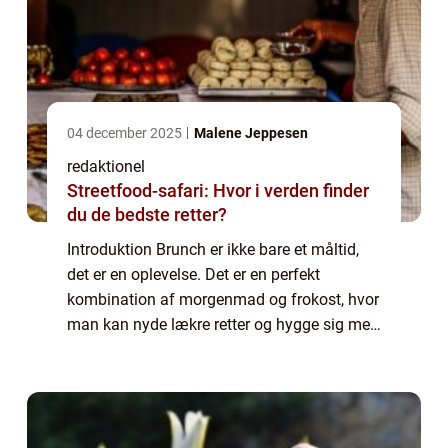
04 december 2025
Malene Jeppesen
redaktionel
Streetfood-safari: Hvor i verden finder
du de bedste retter?
Introduktion Brunch er ikke bare et måltid,
det er en oplevelse. Det er en perfekt
kombination af morgenmad og frokost, hvor
man kan nyde lækre retter og hygge sig med
venner og familie. Brunch er blevet utroligt
populært i de seneste år, og det er i...