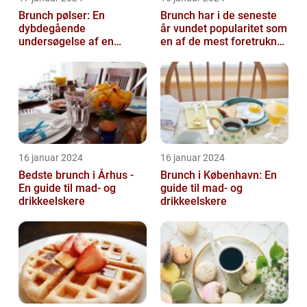
Brunch pølser: En
Brunch har i de seneste
dybdegående
år vundet popularitet som
undersøgelse af en
en af de mest foretrukne
yndlingsret for mad- og
måltider for mad- og
drikkeentusiaster
drik...
16 januar 2024
16 januar 2024
Bedste brunch i Århus -
Brunch i København: En
En guide til mad- og
guide til mad- og
drikkeelskere
drikkeelskere