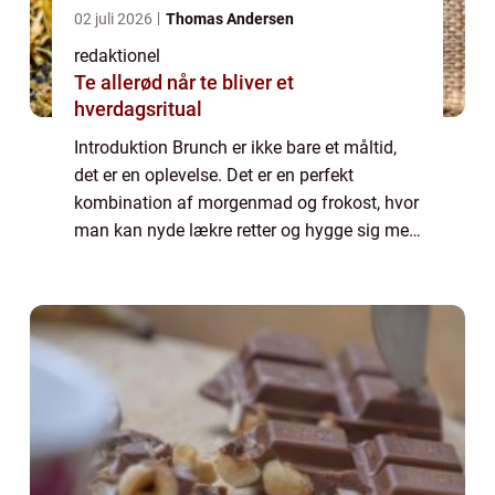
02 juli 2026
Thomas Andersen
redaktionel
Te allerød når te bliver et
hverdagsritual
Introduktion Brunch er ikke bare et måltid,
det er en oplevelse. Det er en perfekt
kombination af morgenmad og frokost, hvor
man kan nyde lækre retter og hygge sig med
venner og familie. Brunch er blevet utroligt
populært i de seneste år, og det er i...