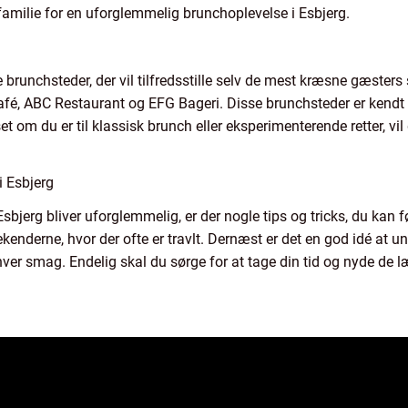
amilie for en uforglemmelig brunchoplevelse i Esbjerg.
runchsteder, der vil tilfredsstille selv de mest kræsne gæster
é, ABC Restaurant og EFG Bageri. Disse brunchsteder er kendt for
 du er til klassisk brunch eller eksperimenterende retter, vil 
i Esbjerg
 Esbjerg bliver uforglemmelig, er der nogle tips og tricks, du kan 
weekenderne, hvor der ofte er travlt. Dernæst er det en god idé a
hver smag. Endelig skal du sørge for at tage din tid og nyde de læ