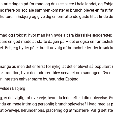
tarte dagen på for mad- og drikkeelskere i hele landet, og Esbj
atmosfære og sociale sammenkomster er brunch blevet en fast fav
hkulturen i Esbjerg og give dig en omfattende guide til at finde 
 og frokost, hvor man kan nyde alt fra klassiske æggeretter, fr
 bare en god måde at starte dagen på – det er også en fantastisk
itet. Esbjerg byder på et bredt udvalg af brunchsteder, der im
nge år, men det er først for nylig, at det er blevet så populært 
tradition, hvor den primært blev serveret om søndagen. Over tid
r i næsten enhver større by, herunder Esbjerg.
velse i Esbjerg
, er det vigtigt at overveje, hvad du leder efter i din oplevelse.
kker du en mere intim og personlig brunchoplevelse? Hvad med at
t overveje, herunder pris, placering og atmosfære. Vælg det sted