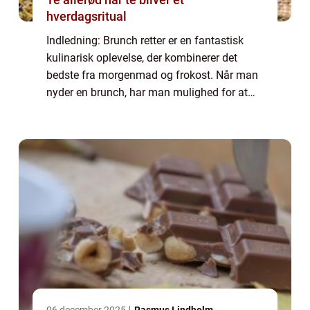
hverdagsritual
Indledning: Brunch retter er en fantastisk
kulinarisk oplevelse, der kombinerer det
bedste fra morgenmad og frokost. Når man
nyder en brunch, har man mulighed for at
forkæle sine smagsløg med både søde og
salte retter, såvel som en bred vifte af drik...
06 december 2025
Rasmus Lindholm