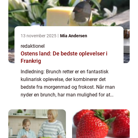
13 november 2025
Mia Andersen
redaktionel
Ostens land: De bedste oplevelser i
Frankrig
Indledning: Brunch retter er en fantastisk
kulinarisk oplevelse, der kombinerer det
bedste fra morgenmad og frokost. Når man
nyder en brunch, har man mulighed for at
forkæle sine smagsløg med både søde og
salte retter, såvel som en bred vifte af drik...