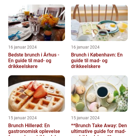
yndlingsret for mad- og
måltider for mad- og
drikkeentusiaster
drik...
16 januar 2024
16 januar 2024
Bedste brunch i Århus -
Brunch i København: En
En guide til mad- og
guide til mad- og
drikkeelskere
drikkeelskere
15 januar 2024
15 januar 2024
Brunch Hillerød: En
**Brunch Take Away: Den
gastronomisk oplevelse
ultimative guide for mad-