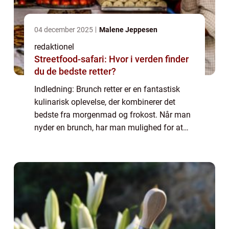
04 december 2025
Malene Jeppesen
redaktionel
Streetfood-safari: Hvor i verden finder
du de bedste retter?
Indledning: Brunch retter er en fantastisk
kulinarisk oplevelse, der kombinerer det
bedste fra morgenmad og frokost. Når man
nyder en brunch, har man mulighed for at
forkæle sine smagsløg med både søde og
salte retter, såvel som en bred vifte af drik...