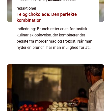
redaktionel
Te og chokolade: Den perfekte
kombination
Indledning: Brunch retter er en fantastisk
kulinarisk oplevelse, der kombinerer det
bedste fra morgenmad og frokost. Når man
nyder en brunch, har man mulighed for at
forkæle sine smagsløg med både søde og
salte retter, såvel som en bred vifte af drik...