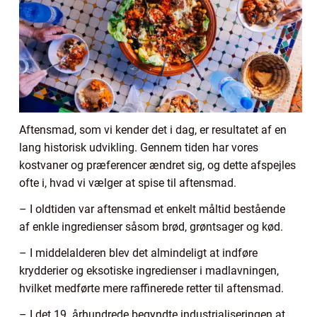
Aftensmad, som vi kender det i dag, er resultatet af en
lang historisk udvikling. Gennem tiden har vores
kostvaner og præferencer ændret sig, og dette afspejles
ofte i, hvad vi vælger at spise til aftensmad.
– I oldtiden var aftensmad et enkelt måltid bestående
af enkle ingredienser såsom brød, grøntsager og kød.
– I middelalderen blev det almindeligt at indføre
krydderier og eksotiske ingredienser i madlavningen,
hvilket medførte mere raffinerede retter til aftensmad.
– I det 19. århundrede begyndte industrialiseringen at