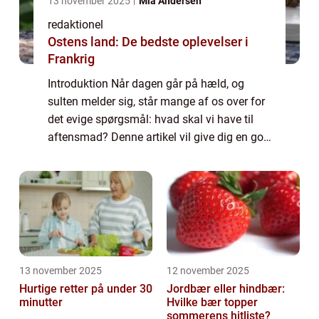
13 november 2025
Mia Andersen
redaktionel
Ostens land: De bedste oplevelser i
Frankrig
Introduktion Når dagen går på hæld, og
sulten melder sig, står mange af os over for
det evige spørgsmål: hvad skal vi have til
aftensmad? Denne artikel vil give dig en god
og lang præsentation af dette emne og dele
vigtig information for mad- og drik...
13 november 2025
12 november 2025
Hurtige retter på under 30
Jordbær eller hindbær:
minutter
Hvilke bær topper
sommerens hitliste?