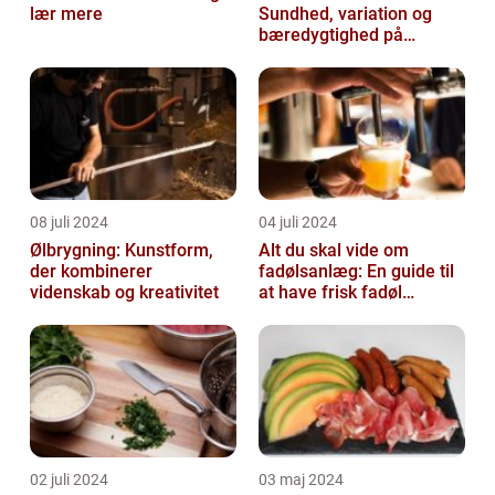
lær mere
Sundhed, variation og
bæredygtighed på
menuen
08 juli 2024
04 juli 2024
Ølbrygning: Kunstform,
Alt du skal vide om
der kombinerer
fadølsanlæg: En guide til
videnskab og kreativitet
at have frisk fadøl
derhjemme
02 juli 2024
03 maj 2024