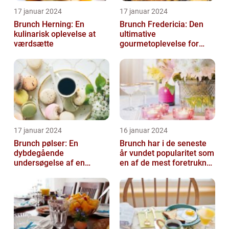
17 januar 2024
17 januar 2024
Brunch Herning: En
Brunch Fredericia: Den
kulinarisk oplevelse at
ultimative
værdsætte
gourmetoplevelse for
mad- og drikkeelskere
17 januar 2024
16 januar 2024
Brunch pølser: En
Brunch har i de seneste
dybdegående
år vundet popularitet som
undersøgelse af en
en af de mest foretrukne
yndlingsret for mad- og
måltider for mad- og
drikkeentusiaster
drik...