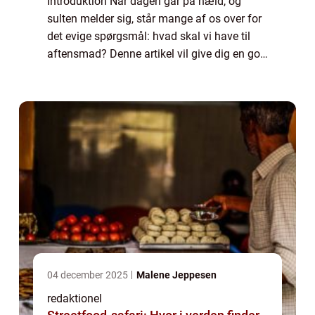
Introduktion Når dagen går på hæld, og
sulten melder sig, står mange af os over for
det evige spørgsmål: hvad skal vi have til
aftensmad? Denne artikel vil give dig en god
og lang præsentation af dette emne og dele
vigtig information for mad- og drik...
04 december 2025
Malene Jeppesen
redaktionel