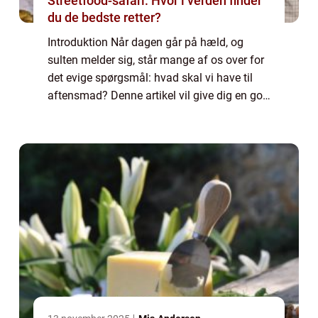
Streetfood-safari: Hvor i verden finder
du de bedste retter?
Introduktion Når dagen går på hæld, og
sulten melder sig, står mange af os over for
det evige spørgsmål: hvad skal vi have til
aftensmad? Denne artikel vil give dig en god
og lang præsentation af dette emne og dele
vigtig information for mad- og drik...