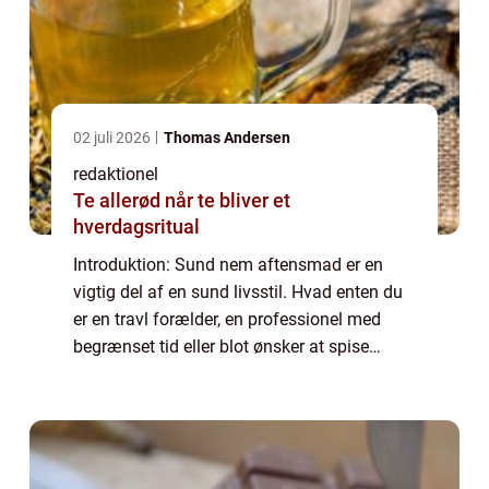
02 juli 2026
Thomas Andersen
redaktionel
Te allerød når te bliver et
hverdagsritual
Introduktion: Sund nem aftensmad er en
vigtig del af en sund livsstil. Hvad enten du
er en travl forælder, en professionel med
begrænset tid eller blot ønsker at spise
sundt uden at skulle bruge timer i køkkenet,
er det afgørende at finde balancen me...