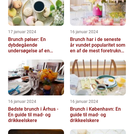
17 januar 2024
16 januar 2024
Brunch pølser: En
Brunch har i de seneste
dybdegående
år vundet popularitet som
undersøgelse af en
en af de mest foretrukne
yndlingsret for mad- og
måltider for mad- og
drikkeentusiaster
drik...
16 januar 2024
16 januar 2024
Bedste brunch i Århus -
Brunch i København: En
En guide til mad- og
guide til mad- og
drikkeelskere
drikkeelskere