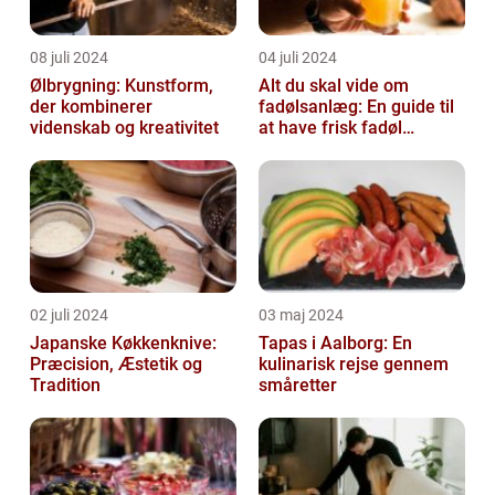
08 juli 2024
04 juli 2024
Ølbrygning: Kunstform,
Alt du skal vide om
der kombinerer
fadølsanlæg: En guide til
videnskab og kreativitet
at have frisk fadøl
derhjemme
02 juli 2024
03 maj 2024
Japanske Køkkenknive:
Tapas i Aalborg: En
Præcision, Æstetik og
kulinarisk rejse gennem
Tradition
småretter