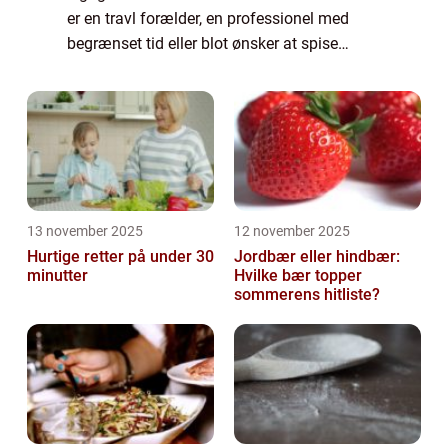
er en travl forælder, en professionel med
begrænset tid eller blot ønsker at spise
sundt uden at skulle bruge timer i køkkenet,
er det afgørende at finde balancen me...
13 november 2025
12 november 2025
Hurtige retter på under 30
Jordbær eller hindbær:
minutter
Hvilke bær topper
sommerens hitliste?